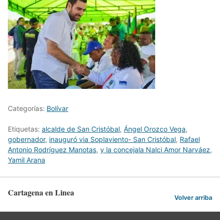
Categorías:
Bolívar
Etiquetas:
alcalde de San Cristóbal
,
Ángel Orozco Vega
,
gobernador
,
inauguró via Soplaviento- San Cristóbal
,
Rafael
Antonio Rodríguez Manotas
,
y la concejala Nalci Amor Narváez
,
Yamil Arana
Cartagena en Linea
Volver arriba