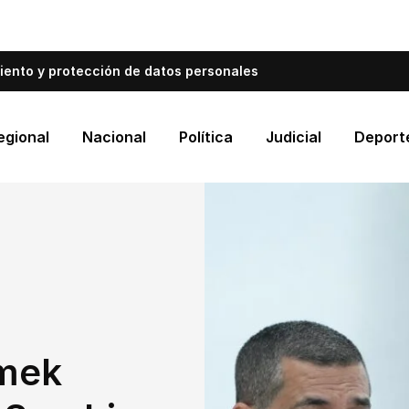
bién informa a Cartagena.
Escríbenos y cuéntanos qué es
iento y protección de datos personales
egional
Nacional
Política
Judicial
Deport
mek