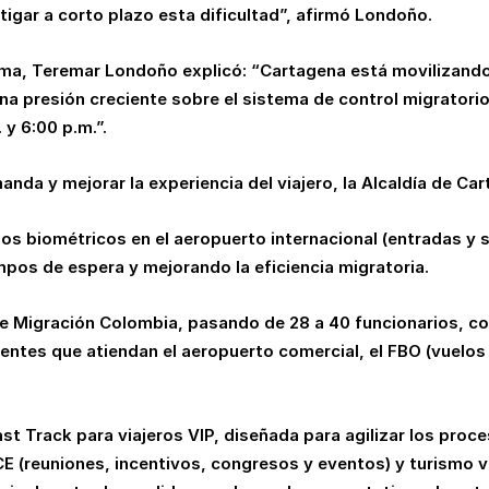
tigar a corto plazo esta dificultad”, afirmó Londoño.
ema, Teremar Londoño explicó: “Cartagena está movilizando 
una presión creciente sobre el sistema de control migratori
 y 6:00 p.m.”.
nda y mejorar la experiencia del viajero, la Alcaldía de C
los biométricos en el aeropuerto internacional (entradas y 
mpos de espera y mejorando la eficiencia migratoria.
de Migración Colombia, pasando de 28 a 40 funcionarios, con
tes que atiendan el aeropuerto comercial, el FBO (vuelos p
t Track para viajeros VIP, diseñada para agilizar los proc
 (reuniones, incentivos, congresos y eventos) y turismo va