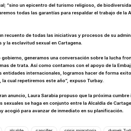
al; “sino un epicentro del turismo religioso, de biodiversida
aremos todas las garantías para respaldar el trabajo de la 
un recuento de todas las iniciativas y procesos de su admin
s y la esclavitud sexual en Cartagena.
o gobierno, generamos una conversación sobre la lucha fron
ctimas de trata. Así como contamos con el apoyo de la Emba
s entidades internacionales, logramos hacer de forma exit
 la cual repetiremos este año”, expuso Turbay.
ran anuncio, Laura Sarabia propuso que la próxima cumbre i
s sexuales se haga en conjunto entre la Alcaldía de Cartage
y acogió para avanzar de inmediato en su planificación.
alcalde
canciller
crisis migratoria
dumek Tur