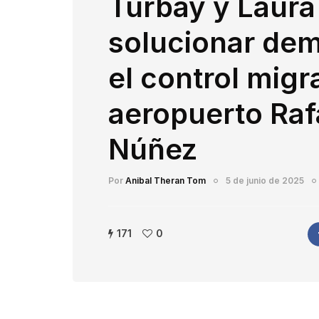
Turbay y Laura
solucionar de
el control migr
aeropuerto Raf
Núñez
Por
Anibal Theran Tom
5 de junio de 2025
171
0