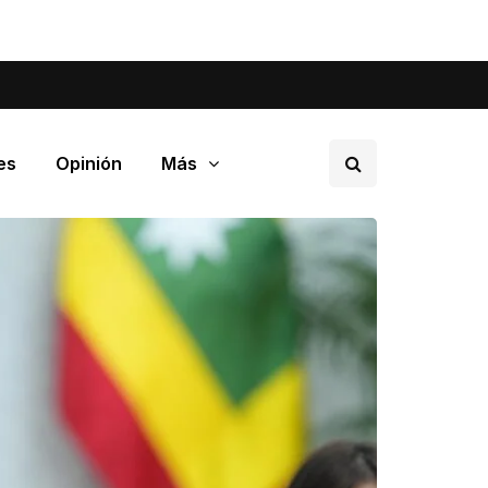
tá pasando en tu barrio.
es
Opinión
Más