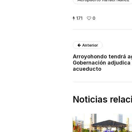
171
0
Anterior
Arroyohondo tendrá a
Gobernación adjudica
acueducto
Noticias rela