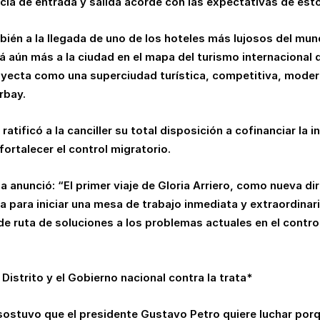
ia de entrada y salida acorde con las expectativas de esto
ién a la llegada de uno de los hoteles más lujosos del mun
 aún más a la ciudad en el mapa del turismo internacional d
oyecta como una superciudad turística, competitiva, moder
rbay.
atificó a la canciller su total disposición a cofinanciar la i
fortalecer el control migratorio.
a anunció: “El primer viaje de Gloria Arriero, como nueva d
 para iniciar una mesa de trabajo inmediata y extraordinari
 de ruta de soluciones a los problemas actuales en el contro
Distrito y el Gobierno nacional contra la trata*
a sostuvo que el presidente Gustavo Petro quiere luchar po