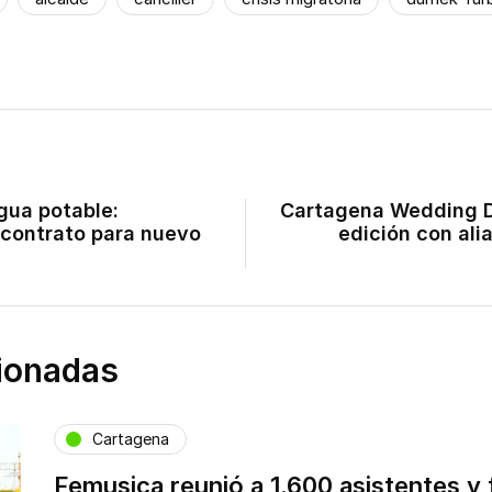
gua potable:
Cartagena Wedding D
 contrato para nuevo
edición con ali
cionadas
Cartagena
Femusica reunió a 1.600 asistentes y 