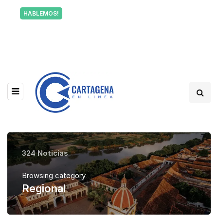
Tu voz también informa a Cartagena.
HABLEMOS!
Escríbenos y cuéntanos qué está pasando en tu
barrio.
324 Noticias
Browsing category
Regional