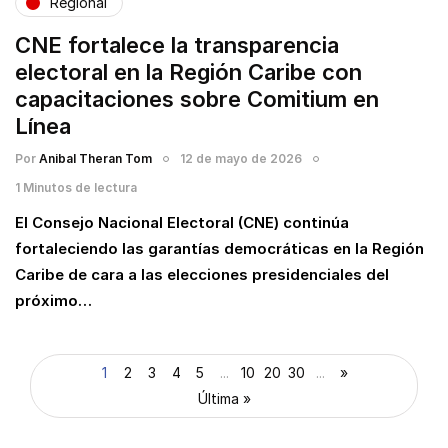
Regional
CNE fortalece la transparencia
electoral en la Región Caribe con
capacitaciones sobre Comitium en
Línea
Por
Anibal Theran Tom
12 de mayo de 2026
1 Minutos de lectura
El Consejo Nacional Electoral (CNE) continúa
fortaleciendo las garantías democráticas en la Región
Caribe de cara a las elecciones presidenciales del
próximo…
1
2
3
4
5
...
10
20
30
...
»
Última »