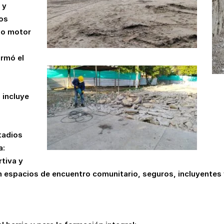
 y
mos
mo motor
irmó el
 incluye
tadios
a:
rtiva y
n espacios de encuentro comunitario, seguros, incluyentes 