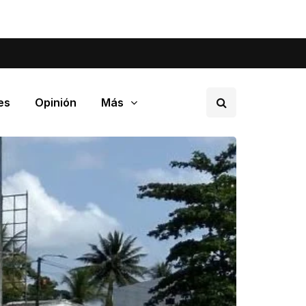
tá pasando en tu barrio.
es
Opinión
Más