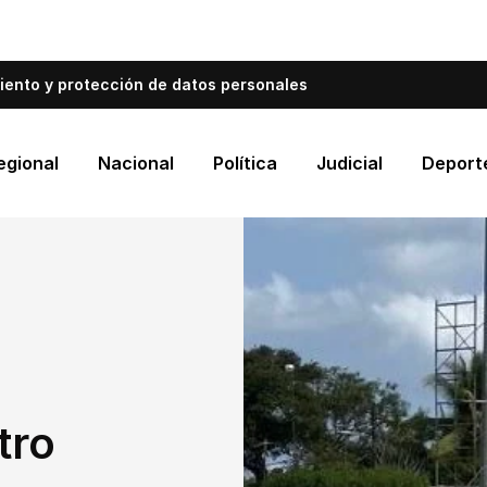
bién informa a Cartagena.
Escríbenos y cuéntanos qué es
iento y protección de datos personales
egional
Nacional
Política
Judicial
Deport
tro