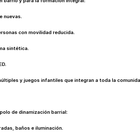
 barrio y para la formación integral:
e nuevas.
ersonas con movilidad reducida.
a sintética.
ED.
ltiples y juegos infantiles que integran a toda la comunida
 polo de dinamización barrial:
radas, baños e iluminación.