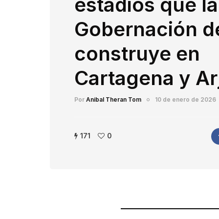
estadios que la
Gobernación de
construye en
Cartagena y Ar
Por
Anibal Theran Tom
10 de enero de 2026
171
0