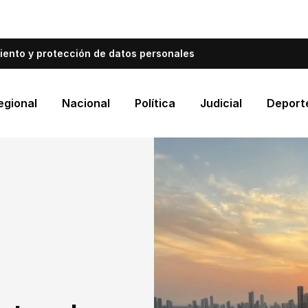
bién informa a Cartagena.
Escríbenos y cuéntanos qué es
iento y protección de datos personales
egional
Nacional
Política
Judicial
Deport