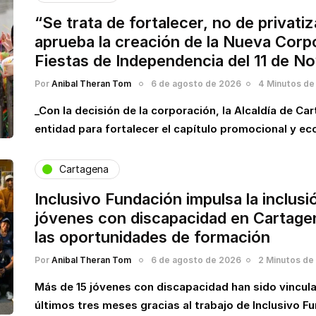
“Se trata de fortalecer, no de privati
aprueba la creación de la Nueva Corp
Fiestas de Independencia del 11 de N
Por
Anibal Theran Tom
6 de agosto de 2026
4 Minutos de 
_Con la decisión de la corporación, la Alcaldía de Ca
entidad para fortalecer el capítulo promocional y 
Cartagena
Inclusivo Fundación impulsa la inclusi
jóvenes con discapacidad en Cartagen
las oportunidades de formación
Por
Anibal Theran Tom
6 de agosto de 2026
2 Minutos de 
Más de 15 jóvenes con discapacidad han sido vincul
últimos tres meses gracias al trabajo de Inclusivo F