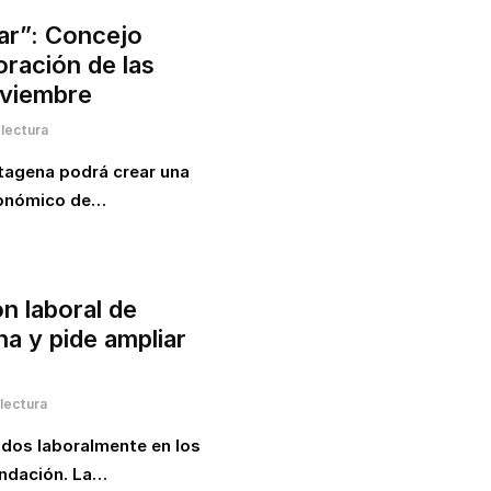
zar”: Concejo
oración de las
oviembre
lectura
rtagena podrá crear una
económico de…
ón laboral de
a y pide ampliar
lectura
ados laboralmente en los
undación. La…