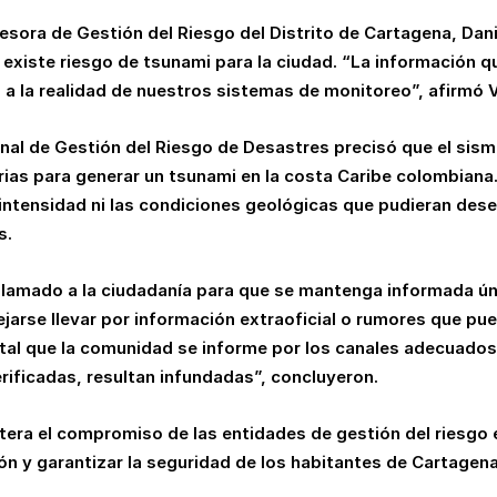
Asesora de Gestión del Riesgo del Distrito de Cartagena, Dan
 existe riesgo de tsunami para la ciudad
. “La información q
 a la realidad de nuestros sistemas de monitoreo”, afirmó 
nal de Gestión del Riesgo de Desastres precisó que el sis
rias para generar un tsunami en la costa Caribe colombiana
 intensidad ni las condiciones geológicas que pudieran des
s.
llamado a la ciudadanía para que se mantenga informada ú
dejarse llevar por información extraoficial o rumores que p
tal que la comunidad se informe por los canales adecuados
erificadas, resultan infundadas”, concluyeron.
itera el compromiso de las entidades de gestión del riesgo
n y garantizar la seguridad de los habitantes de Cartagena