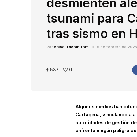
desmienten ale
tsunami para 
tras sismo en 
Por
Anibal Theran Tom
9 de febrero de 2025
587
0
Algunos medios han difund
Cartagena, vinculándola a 
autoridades de gestión de
enfrenta ningún peligro de