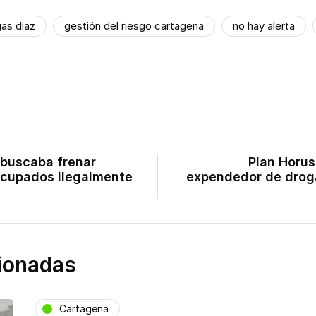
gas diaz
gestión del riesgo cartagena
no hay alerta
 buscaba frenar
Plan Horus
ocupados ilegalmente
expendedor de droga
cionadas
Cartagena