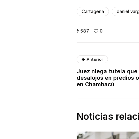
Cartagena
daniel var
587
0
Anterior
Juez niega tutela que
desalojos en predios 
en Chambacú
Noticias rela