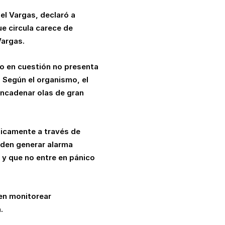
iel Vargas, declaró a
ue circula carece de
Vargas.
mo en cuestión
no presenta
. Según el organismo, el
encadenar olas de gran
nicamente a través de
ueden generar alarma
 y que no entre en pánico
 en monitorear
.