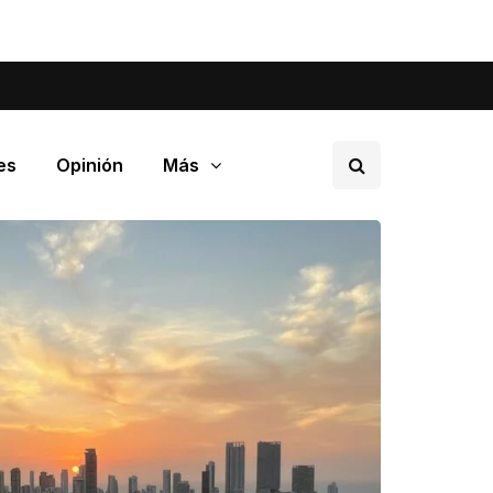
tá pasando en tu barrio.
es
Opinión
Más