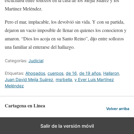
escuchaba entre sollozos en la casa de los Mejía Suárez y los
Martínez Meléndez.
Pero el mar, implacable, los devolvió sin vida. Y con su partida,
dejaron un vacío imposible de llenar en quienes los conocieron y
amaron. “Dios los acoja en su Santo Reino”, dijo entre sollozos
una familiar al enterarse del hallazgo.
Categorías:
Judicial
Etiquetas:
Ahogados
,
cuerpos
,
de 16
,
de 19 años
,
Hallaron
,
Juan David Mejía Suárez
,
msrbella
,
y Ever Luis Martínez
Meléndez
Cartagena en Linea
Volver arriba
Salir de la versión móvil