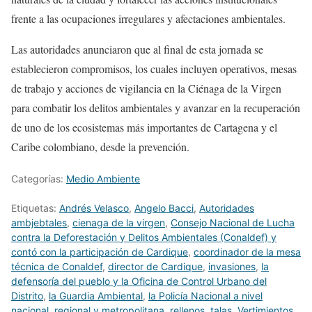
frente a las ocupaciones irregulares y afectaciones ambientales.
Las autoridades anunciaron que al final de esta jornada se
establecieron compromisos, los cuales incluyen operativos, mesas
de trabajo y acciones de vigilancia en la Ciénaga de la Virgen
para combatir los delitos ambientales y avanzar en la recuperación
de uno de los ecosistemas más importantes de Cartagena y el
Caribe colombiano, desde la prevención.
Categorías:
Medio Ambiente
Etiquetas:
Andrés Velasco
,
Angelo Bacci
,
Autoridades
ambjebtales
,
cienaga de la virgen
,
Consejo Nacional de Lucha
contra la Deforestación y Delitos Ambientales (Conaldef) y
contó con la participación de Cardique
,
coordinador de la mesa
técnica de Conaldef
,
director de Cardique
,
invasiones
,
la
defensoría del pueblo y la Oficina de Control Urbano del
Distrito
,
la Guardia Ambiental
,
la Policía Nacional a nivel
nacional
,
regional y metropolitana
,
rellenos
,
talas
,
Vertimientos