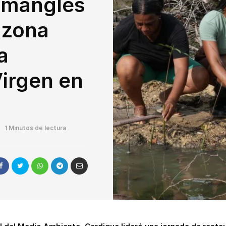
 mangles
 zona
a
Virgen en
1 Minutos de lectura