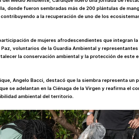
l del Medio Ambiente, Cardique lideró una jornada de restau
lla, donde fueron sembradas más de 200 plántulas de man
n, contribuyendo a la recuperación de uno de los ecosistem
participación de mujeres afrodescendientes que integran la 
Paz, voluntarios de la Guardia Ambiental y representantes
talecer la conservación ambiental y la protección de este 
dique, Angelo Bacci, destacó que la siembra representa un p
ue se adelantan en la Ciénaga de la Virgen y reafirma el c
ilidad ambiental del territorio.