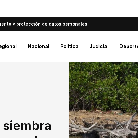
bién informa a Cartagena.
Escríbenos y cuéntanos qué es
iento y protección de datos personales
egional
Nacional
Política
Judicial
Deport
a siembra