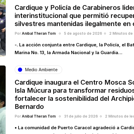
Cardique y Policía de Carabineros lid
interinstitucional que permitió recup
silvestres mantenidas ilegalmente en 
Por
Anibal Theran Tom
5 de agosto de 2026
2 Minutos de 
-. La acción conjunta entre Cardique, la Policía, el Ba
Marina No. 13, la Armada Nacional y la Guardia…
Medio Ambiente
Cardique inaugura el Centro Mosca S
Isla Múcura para transformar residuo
fortalecer la sostenibilidad del Archip
Bernardo
Por
Anibal Theran Tom
31 de julio de 2026
2 Minutos de le
• La comunidad de Puerto Caracol agradeció a Cardiq