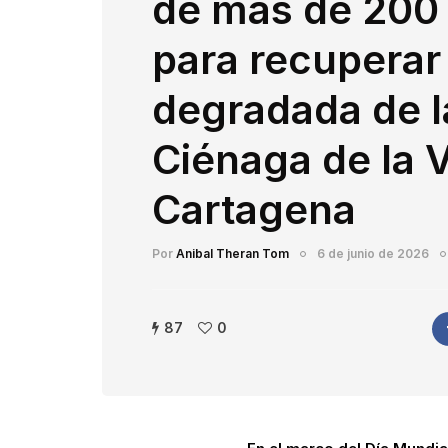
de más de 200
para recuperar
degradada de l
Ciénaga de la 
Cartagena
Por
Anibal Theran Tom
6 de junio de 2026
87
0