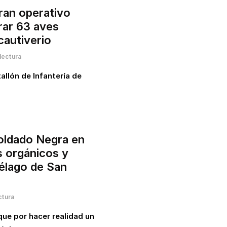
eran operativo
erar 63 aves
cautiverio
lectura
tallón de Infantería de
oldado Negra en
s orgánicos y
iélago de San
ctura
ue por hacer realidad un