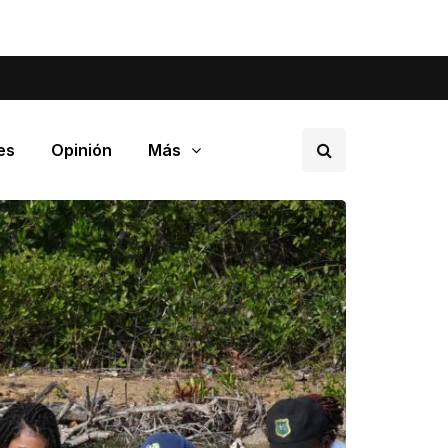
tá pasando en tu barrio.
es
Opinión
Más