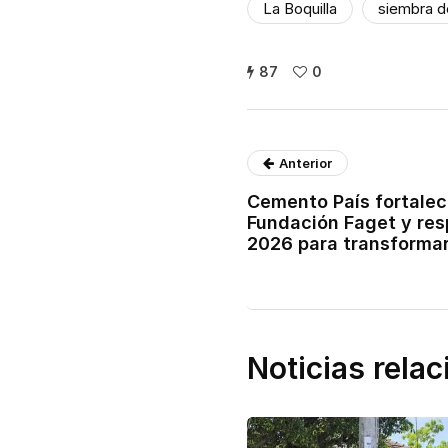
La Boquilla
siembra d
87
0
Anterior
Cemento País fortalec
Fundación Faget y res
2026 para transformar
Noticias rela