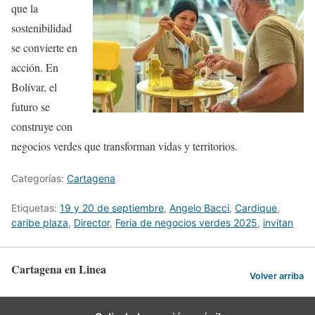
que la
sostenibilidad
se convierte en
acción. En
Bolívar, el
futuro se
construye con
negocios verdes que transforman vidas y territorios.
Categorías:
Cartagena
Etiquetas:
19 y 20 de septiembre
,
Angelo Bacci
,
Cardique
,
caribe plaza
,
Director
,
Feria de negocios verdes 2025
,
invitan
Cartagena en Linea
Volver arriba