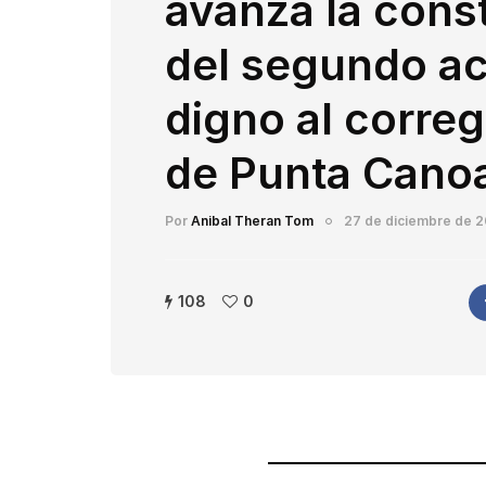
avanza la cons
del segundo a
digno al corre
de Punta Cano
Por
Anibal Theran Tom
27 de diciembre de 
108
0