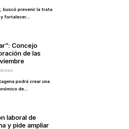
r, buscó prevenir la trata
 y fortalecer…
zar”: Concejo
oración de las
oviembre
lectura
rtagena podrá crear una
económico de…
ón laboral de
a y pide ampliar