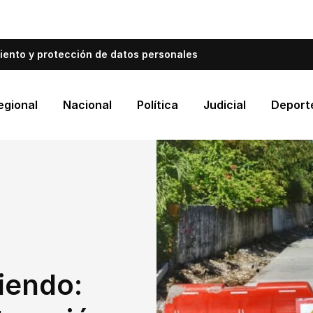
bién informa a Cartagena.
Escríbenos y cuéntanos qué es
iento y protección de datos personales
egional
Nacional
Política
Judicial
Deport
iendo: