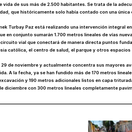
de vida de sus más de 2.500 habitantes. Se trata de la ade
dad, que históricamente solo había contado con una única e
ek Turbay Paz está realizando una intervención integral en l
que en conjunto sumarán 1.700 metros lineales de vías nuev
ircuito vial que conectará de manera directa puntos fund
sia católica, el centro de salud, el parque y otros espacios
o 29 de noviembre y actualmente concentra sus mayores avan
nida. A la fecha, ya se han fundido más de 170 metros lineal
cavación y 190 metros adicionales listos en capa triturada
1 de diciembre con 300 metros lineales completamente pavi