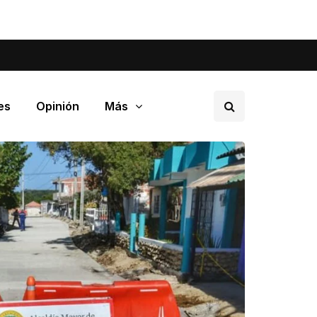
tá pasando en tu barrio.
es
Opinión
Más