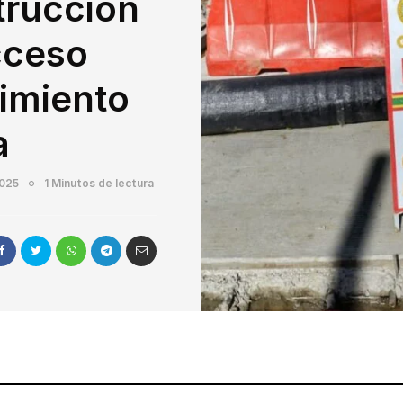
trucción
cceso
gimiento
a
2025
1 Minutos de lectura