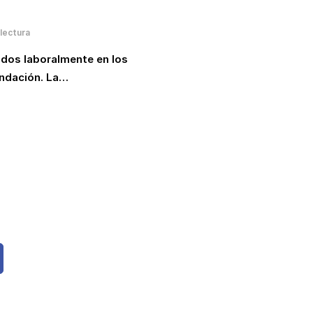
lectura
ados laboralmente en los
undación. La…
s noticias