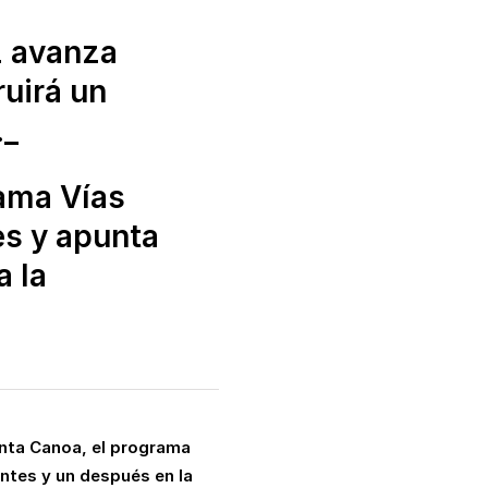
z avanza
ruirá un
._
rama Vías
es y apunta
a la
unta Canoa, el programa
antes y un después en la