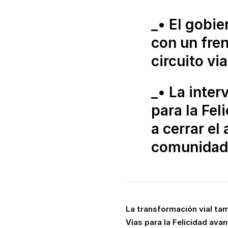
_• El gobi
con un fren
circuito vi
_• La inte
para la Fel
a cerrar el
comunidad
La transformación vial tam
Vías para la Felicidad ava