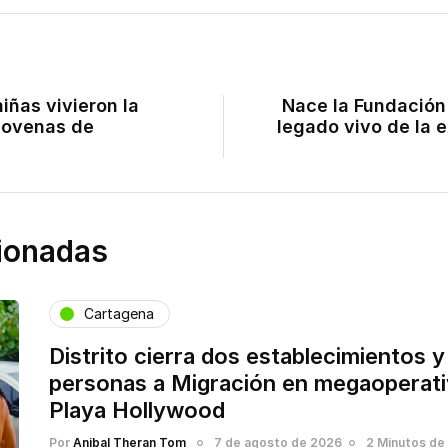
iñas vivieron la
Nace la Fundación 
Novenas de
legado vivo de la 
cionadas
Cartagena
Distrito cierra dos establecimientos y
personas a Migración en megaoperati
Playa Hollywood
Por
Anibal Theran Tom
7 de agosto de 2026
2 Minutos de 