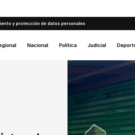
bién informa a Cartagena.
Escríbenos y cuéntanos qué es
iento y protección de datos personales
egional
Nacional
Política
Judicial
Deport