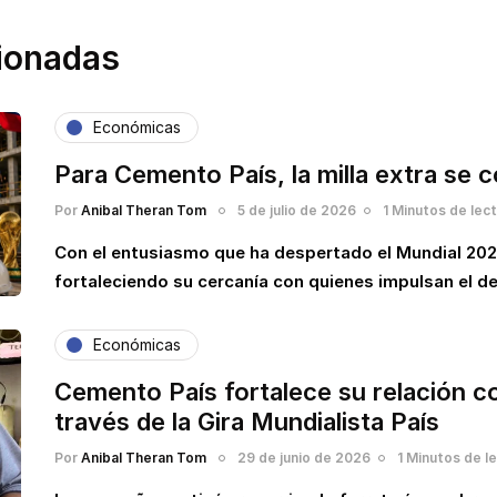
cionadas
Económicas
Para Cemento País, la milla extra se 
Por
Anibal Theran Tom
5 de julio de 2026
1 Minutos de lec
Con el entusiasmo que ha despertado el Mundial 20
fortaleciendo su cercanía con quienes impulsan el de
Económicas
Cemento País fortalece su relación co
través de la Gira Mundialista País
Por
Anibal Theran Tom
29 de junio de 2026
1 Minutos de l