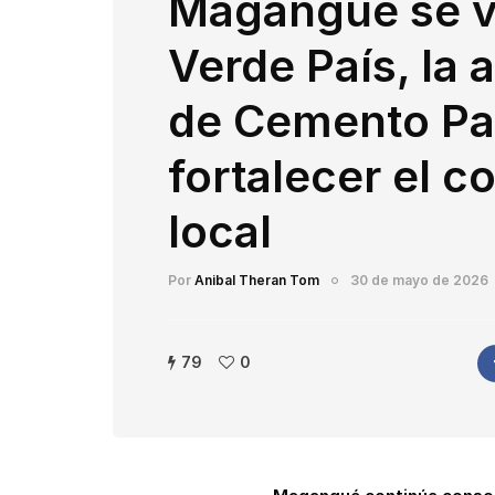
Magangué se v
Verde País, la 
de Cemento Pa
fortalecer el c
local
Por
Anibal Theran Tom
30 de mayo de 2026
79
0