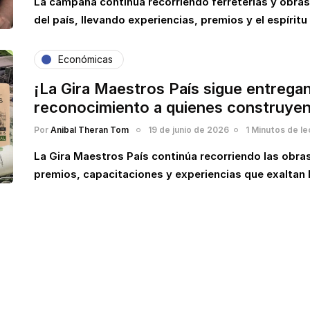
La campaña continúa recorriendo ferreterías y obras
del país, llevando experiencias, premios y el espírit
Económicas
¡La Gira Maestros País sigue entrega
reconocimiento a quienes construyen
Por
Anibal Theran Tom
19 de junio de 2026
1 Minutos de le
La Gira Maestros País continúa recorriendo las obras
premios, capacitaciones y experiencias que exaltan 
e y Mantente actualizado de la
más recientes