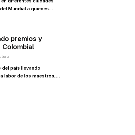
 en diferentes ciudades
u del Mundial a quienes…
ndo premios y
 Colombia!
ctura
 del país llevando
la labor de los maestros,…
s noticias