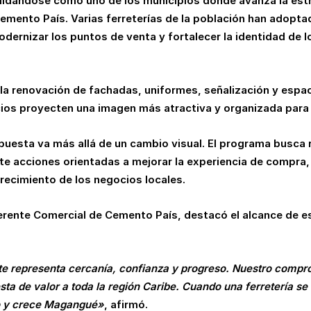
dándose como uno de los municipios donde avanza la estr
emento País. Varias ferreterías de la población han adopta
odernizar los puntos de venta y fortalecer la identidad de 
la renovación de fachadas, uniformes, señalización y espac
ios proyecten una imagen más atractiva y organizada para l
uesta va más allá de un cambio visual. El programa busca r
te acciones orientadas a mejorar la experiencia de compra, 
crecimiento de los negocios locales.
erente Comercial de Cemento País, destacó el alcance de es
te representa cercanía, confianza y progreso. Nuestro compro
sta de valor a toda la región Caribe. Cuando una ferretería se
io y crece Magangué»
, afirmó.