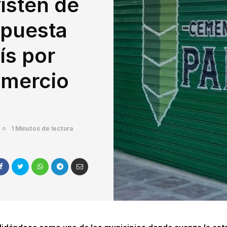
isten de
apuesta
ís por
omercio
1 Minutos de lectura