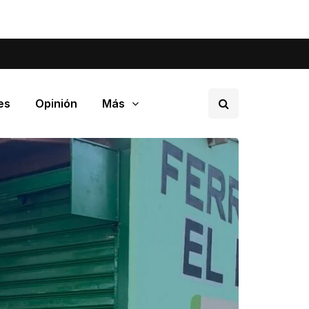
tá pasando en tu barrio.
es
Opinión
Más