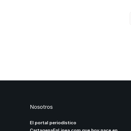
Nosotros
El portal periodístico
CartagenaEnLinea.com que hoy nace en