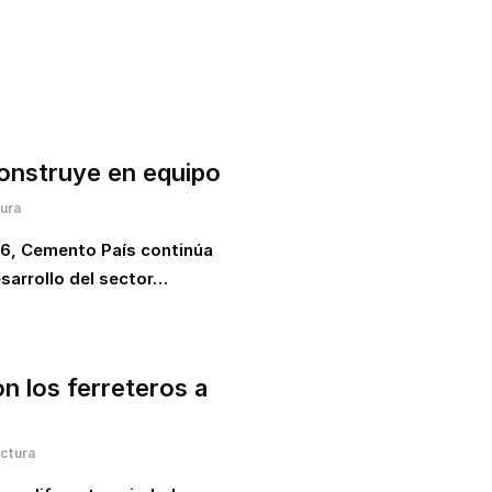
construye en equipo
tura
26, Cemento País continúa
sarrollo del sector…
n los ferreteros a
ectura