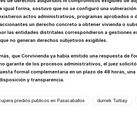
es de derechos adquiridos ni compromisos exigibles de adj
e igual forma, sostuvo que no se configuró una vulneración 
 existieron actos administrativos, programas aprobados o d
 accionantes un derecho concreto a obtener vivienda o subs
or las entidades distritales correspondieron a gestiones e
 que no generan derechos subjetivos exigibles.
ás, que Corvivienda ya había emitido una respuesta de f
o garante de los procesos administrativos, el juez solicitó a
spuesta formal complementaria en un plazo de 48 horas, una
 disposición y transparencia.
upera predios publicos en Pasacaballos
dumek Turbay