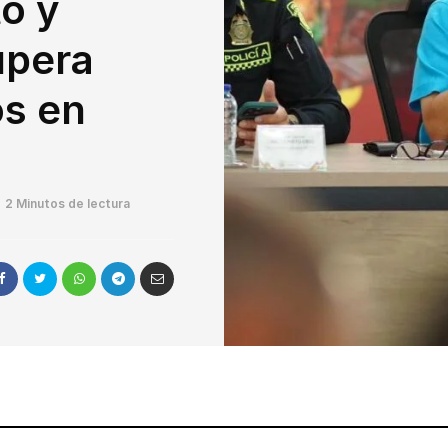
to y
upera
os en
2 Minutos de lectura