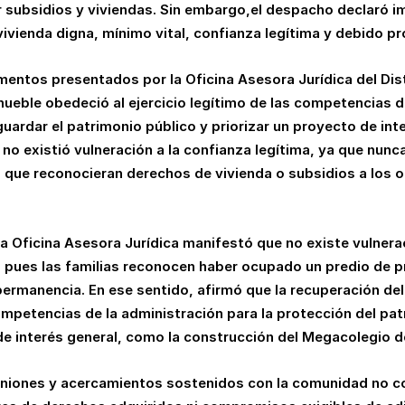
r subsidios y viviendas. Sin embargo,el despacho declaró i
 vivienda digna, mínimo vital, confianza legítima y debido p
umentos presentados por la Oficina Asesora Jurídica del Di
mueble obedeció al ejercicio legítimo de las competencias de
uardar el patrimonio público y priorizar un proyecto de inte
 no existió vulneración a la confianza legítima, ya que nun
s que reconocieran derechos de vivienda o subsidios a los 
 la Oficina Asesora Jurídica manifestó que no existe vulner
ues las familias reconocen haber ocupado un predio de pro
 permanencia. En ese sentido, afirmó que la recuperación de
competencias de la administración para la protección del pat
de interés general, como la construcción del Megacolegio d
euniones y acercamientos sostenidos con la comunidad no c