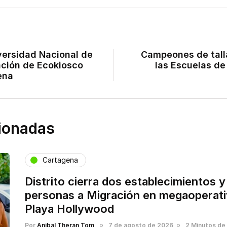
versidad Nacional de
Campeones de tall
ación de Ecokiosco
las Escuelas de
ena
cionadas
Cartagena
Distrito cierra dos establecimientos y
personas a Migración en megaoperati
Playa Hollywood
Por
Anibal Theran Tom
7 de agosto de 2026
2 Minutos de 