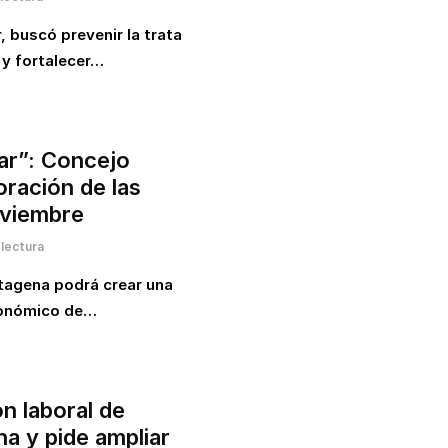
r, buscó prevenir la trata
 y fortalecer…
zar”: Concejo
oración de las
oviembre
lectura
rtagena podrá crear una
económico de…
ón laboral de
a y pide ampliar