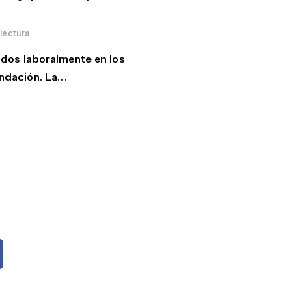
lectura
ados laboralmente en los
undación. La…
s noticias