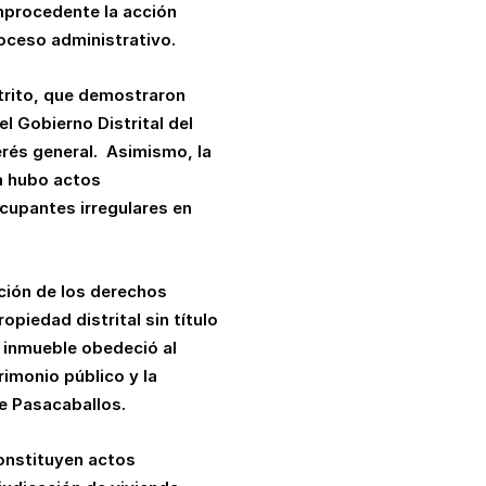
mprocedente la acción
roceso administrativo.
strito, que demostraron
l Gobierno Distrital del
rés general.
Asimismo, la
ca hubo actos
ocupantes irregulares en
ación de los derechos
piedad distrital sin título
l inmueble obedeció al
rimonio público y la
e Pasacaballos.
onstituyen actos