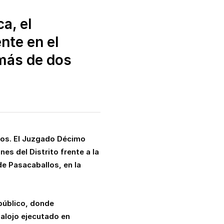
a, el
nte en el
más de dos
eros. El Juzgado Décimo
es del Distrito frente a la
de Pasacaballos, en la
público, donde
salojo ejecutado en