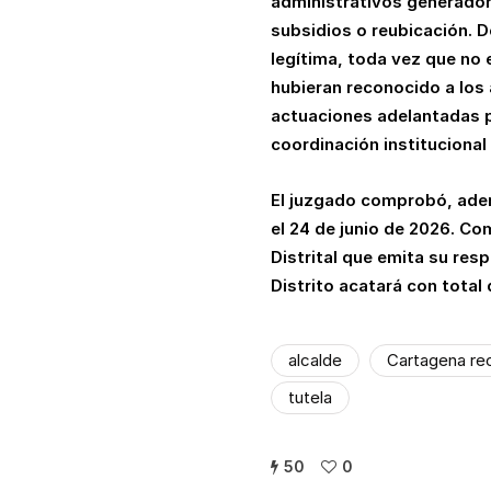
administrativos generador
subsidios o reubicación. D
legítima, toda vez que no
hubieran reconocido a los
actuaciones adelantadas p
coordinación institucional
El juzgado comprobó, adem
el 24 de junio de 2026. Com
Distrital que emita su re
Distrito acatará con total
alcalde
Cartagena rec
tutela
50
0