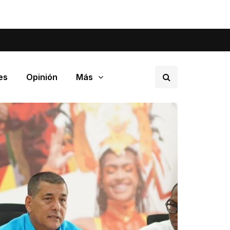
tá pasando en tu barrio.
es
Opinión
Más