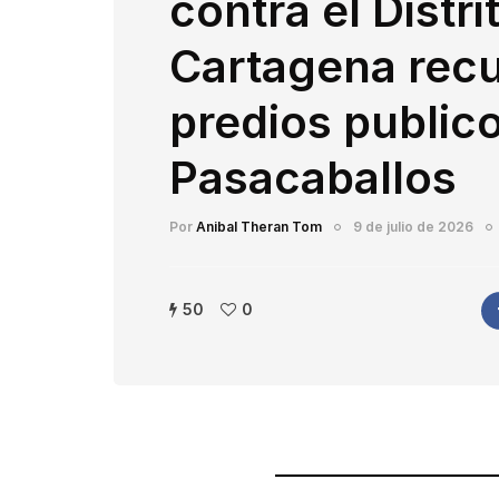
contra el Distri
Cartagena rec
predios public
Pasacaballos
Por
Anibal Theran Tom
9 de julio de 2026
50
0