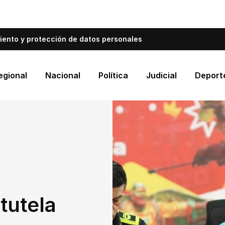
bién informa a Cartagena.
Escríbenos y cuéntanos qué es
iento y protección de datos personales
egional
Nacional
Política
Judicial
Deport
tutela