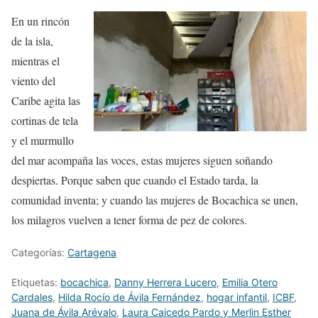
En un rincón
de la isla,
mientras el
viento del
Caribe agita las
cortinas de tela
y el murmullo
del mar acompaña las voces, estas mujeres siguen soñando
despiertas. Porque saben que cuando el Estado tarda,
la
comunidad inventa
; y cuando las mujeres de Bocachica se unen,
los milagros vuelven a tener forma de pez de colores.
Categorías:
Cartagena
Etiquetas:
bocachica
,
Danny Herrera Lucero
,
Emilia Otero
Cardales
,
Hilda Rocío de Ávila Fernández
,
hogar infantil
,
ICBF
,
Juana de Ávila Arévalo
,
Laura Caicedo Pardo y Merlin Esther