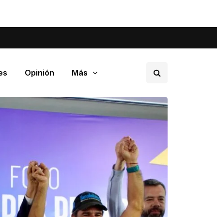
tá pasando en tu barrio.
es
Opinión
Más