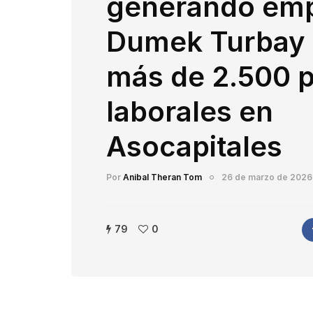
generando emp
Dumek Turbay 
más de 2.500 
laborales en
Asocapitales
Por
Anibal Theran Tom
26 de marzo de 2026
79
0