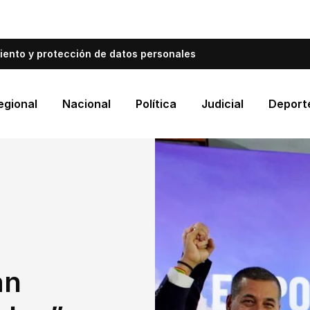
bién informa a Cartagena.
Escríbenos y cuéntanos qué es
iento y protección de datos personales
egional
Nacional
Política
Judicial
Deport
án