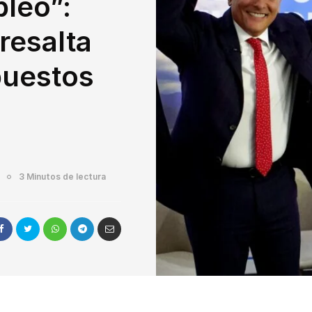
leo”:
resalta
puestos
3 Minutos de lectura