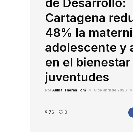
de Desarrollo:
Cartagena red
48% la matern
adolescente y
en el bienestar
juventudes
Por
Anibal Theran Tom
8 de abril de 2026
76
0