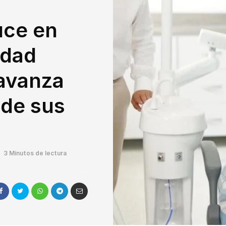
uce en
idad
 avanza
 de sus
3 Minutos de lectura