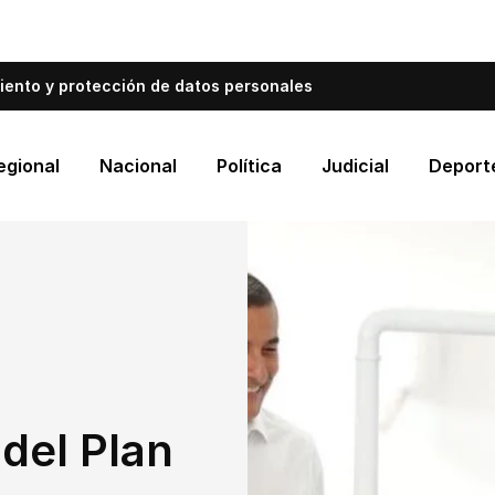
bién informa a Cartagena.
Escríbenos y cuéntanos qué es
iento y protección de datos personales
egional
Nacional
Política
Judicial
Deport
del Plan