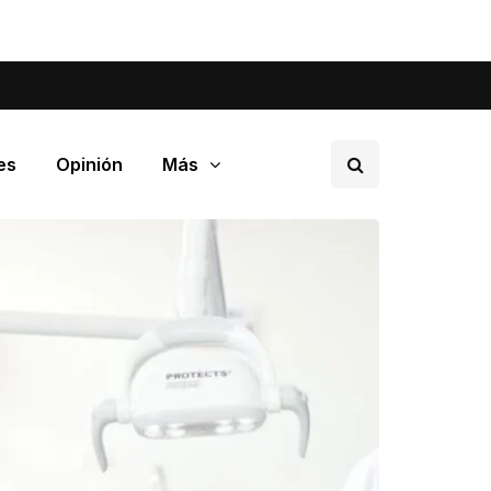
tá pasando en tu barrio.
es
Opinión
Más