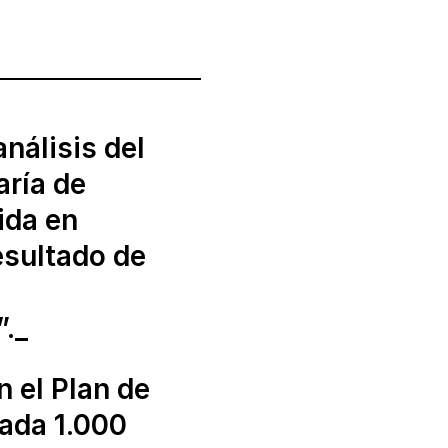
nálisis del
aría de
ida en
esultado de
”._
n el Plan de
cada 1.000