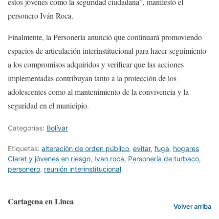
estos jóvenes como la seguridad ciudadana”, manifestó el
personero Iván Roca.
Finalmente, la Personería anunció que continuará promoviendo
espacios de articulación interinstitucional para hacer seguimiento
a los compromisos adquiridos y verificar que las acciones
implementadas contribuyan tanto a la protección de los
adolescentes como al mantenimiento de la convivencia y la
seguridad en el municipio.
Categorías:
Bolívar
Etiquetas:
alteración de orden público
,
evitar
,
fuga
,
hogares
Claret y jóvenes en riesgo
,
Ivan roca
,
Personería de turbaco
,
personero
,
reunión interinstitucional
Cartagena en Linea
Volver arriba