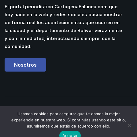
El portal periodístico CartagenaEnLinea.com que
hoy nace en la web y redes sociales busca mostrar
de forma real los acontecimientos que ocurren en
la ciudad y el departamento de Bolívar verazmente
y con inmediatez, interactuando siempre con la
comunidad.
Nosotros
Powered by
Manuel
Usamos cookies para asegurar que te damos la mejor
Cassiani
| Web Designer &
experiencia en nuestra web. Si continúas usando este sitio,
Developer
asumiremos que estás de acuerdo con ello.
Aceptar