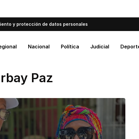
bién informa a Cartagena.
Escríbenos y cuéntanos qué es
iento y protección de datos personales
egional
Nacional
Política
Judicial
Deport
rbay Paz