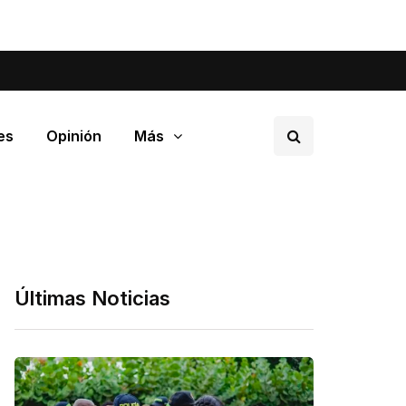
tá pasando en tu barrio.
es
Opinión
Más
Últimas Noticias