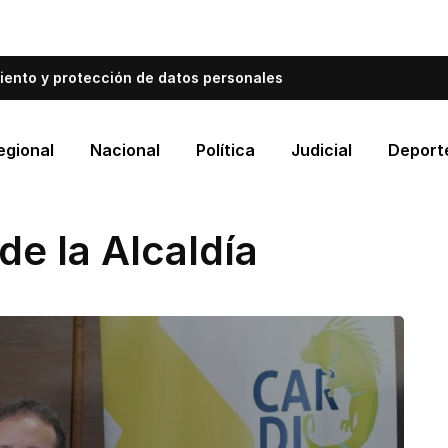
bién informa a Cartagena.
Escríbenos y cuéntanos qué es
iento y protección de datos personales
egional
Nacional
Política
Judicial
Deport
de la Alcaldía