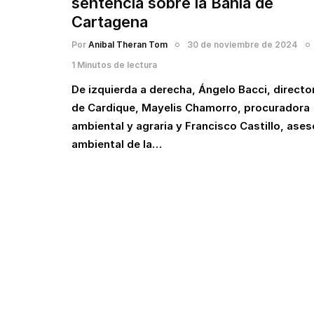
sentencia sobre la Bahía de
Cartagena
Por
Anibal Theran Tom
30 de noviembre de 2024
1 Minutos de lectura
De izquierda a derecha, Ángelo Bacci, directo
de Cardique, Mayelis Chamorro, procuradora
ambiental y agraria y Francisco Castillo, ases
ambiental de la…