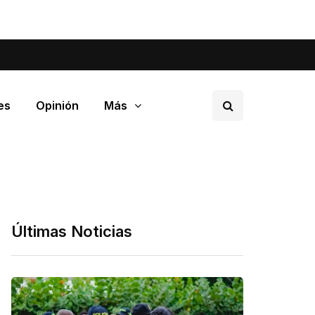
tá pasando en tu barrio.
es
Opinión
Más
Últimas Noticias