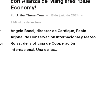
con Alianza de Manglares ¡Blue
Economy!
Por
Anibal Theran Tom
13 de junio de 2024
2 Minutos de lectura
r
Ángelo Bacci, director de Cardique, Fabio
Arjona, de Conservación Internacional y Mateo
or
Rojas, de la oficina de Cooperación
Internacional. Una de las…