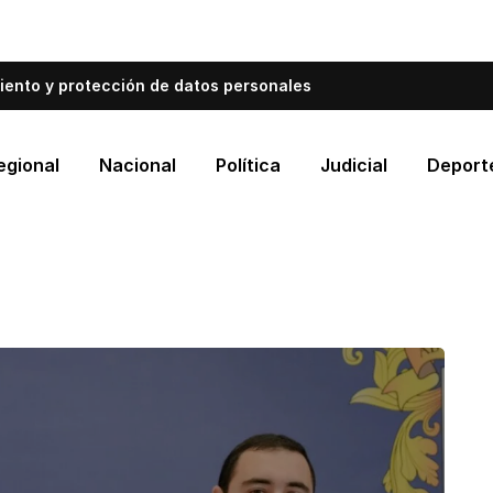
bién informa a Cartagena.
Escríbenos y cuéntanos qué es
iento y protección de datos personales
egional
Nacional
Política
Judicial
Deport