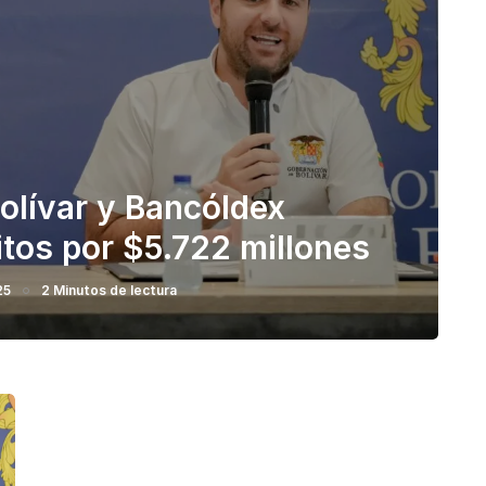
olívar y Bancóldex
tos por $5.722 millones
25
2 Minutos de lectura