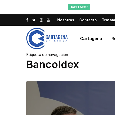
Tu voz tam
HABLEMOS!
Nosotros
Contacto
Tratam
Cartagena
R
Etiqueta de navegación
Bancoldex