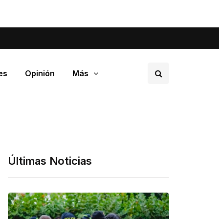
tá pasando en tu barrio.
es
Opinión
Más
Últimas Noticias