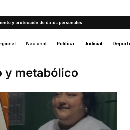
bién informa a Cartagena.
Escríbenos y cuéntanos qué es
iento y protección de datos personales
egional
Nacional
Política
Judicial
Deport
co y metabólico