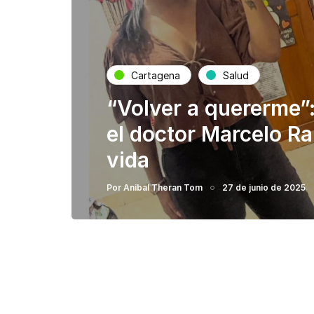
Cartagena
Salud
“Volver a quererme”: 
el doctor Marcelo Ra
vida
Por
Anibal Theran Tom
27 de junio de 2025