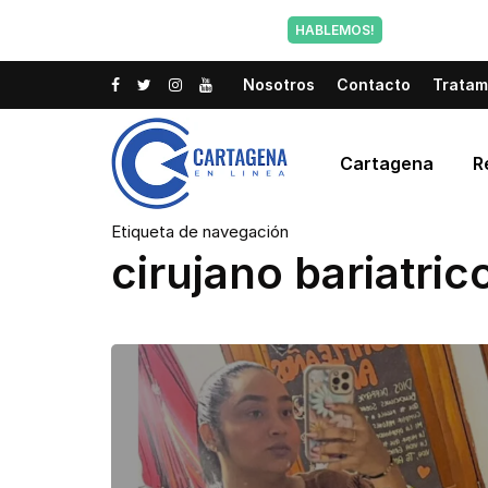
Tu voz tam
HABLEMOS!
Nosotros
Contacto
Tratam
Cartagena
R
Etiqueta de navegación
cirujano bariatri