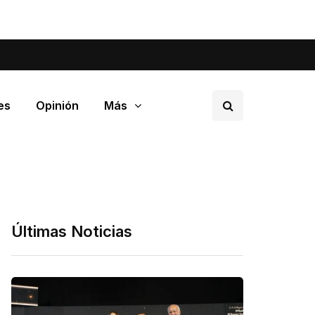
tá pasando en tu barrio.
es
Opinión
Más
Últimas Noticias