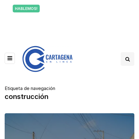
Tu voz también informa a Cartagena.
HABLEMOS!
Escríbenos y cuéntanos qué está pasando en tu
barrio.
Etiqueta de navegación
construcción