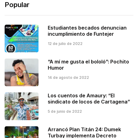
Popular
Estudiantes becados denuncian
incumplimiento de Funtejer
12 de julio de 2022
“A mí me gusta el bololó”: Pochito
Humor
14 de agosto de 2022
Los cuentos de Amaury: “El
sindicato de locos de Cartagena”
5 de junio de 2022
Arrancó Plan Titán 24: Dumek
Turbay implementa Decreto