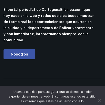
El portal periodístico CartagenaEnLinea.com que
hoy nace en la web y redes sociales busca mostrar
de forma real los acontecimientos que ocurren en
la ciudad y el departamento de Bolívar verazmente
y con inmediatez, interactuando siempre con la
comunidad.
Nosotros
Powered by
Manuel
Usamos cookies para asegurar que te damos la mejor
Cassiani
| Web Designer &
experiencia en nuestra web. Si continúas usando este sitio,
Developer
asumiremos que estás de acuerdo con ello.