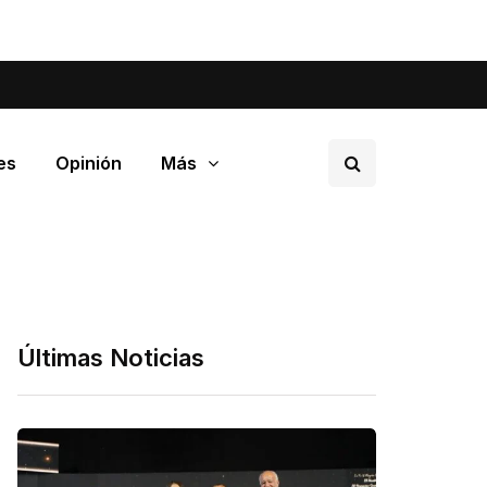
tá pasando en tu barrio.
es
Opinión
Más
Últimas Noticias