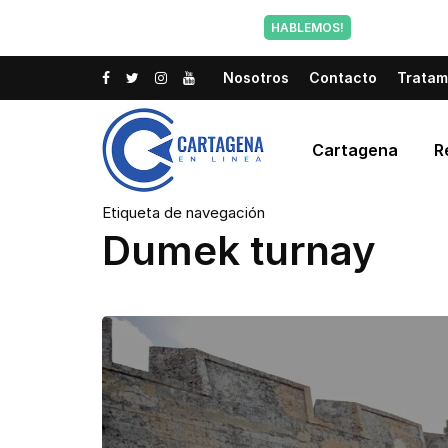
Tu voz tam
HABLEMOS!
Nosotros
Contacto
Tratam
Cartagena
R
Etiqueta de navegación
Dumek turnay