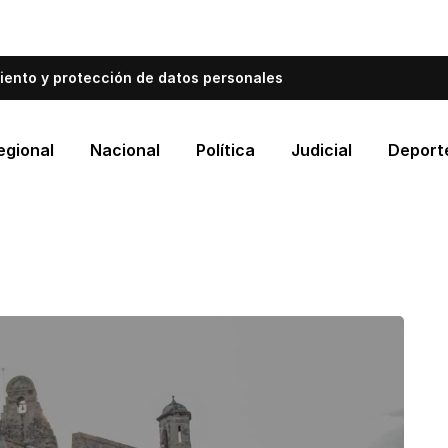
bién informa a Cartagena.
Escríbenos y cuéntanos qué es
iento y protección de datos personales
egional
Nacional
Política
Judicial
Deport