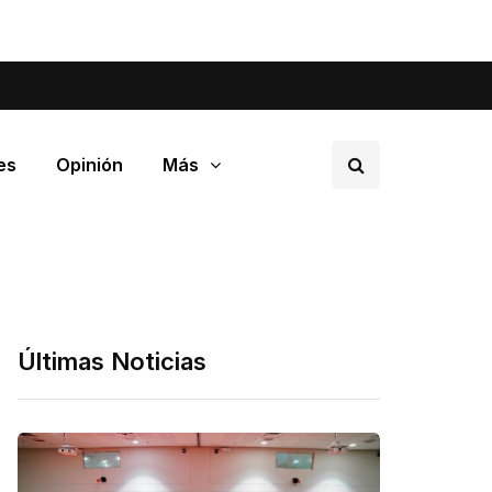
tá pasando en tu barrio.
es
Opinión
Más
Últimas Noticias