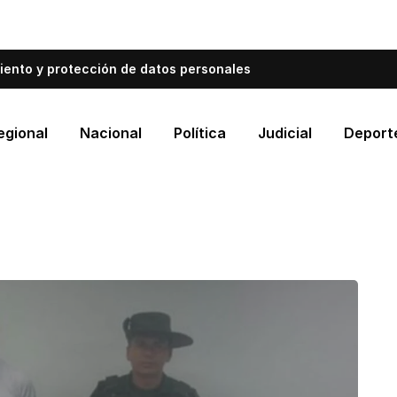
bién informa a Cartagena.
Escríbenos y cuéntanos qué es
iento y protección de datos personales
egional
Nacional
Política
Judicial
Deport