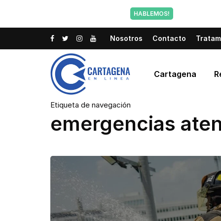
Tu voz tam
HABLEMOS!
Nosotros
Contacto
Tratam
Cartagena
R
Etiqueta de navegación
emergencias ate