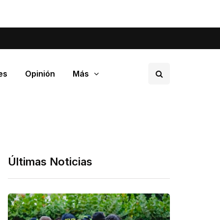
tá pasando en tu barrio.
es
Opinión
Más
Últimas Noticias