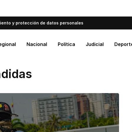
bién informa a Cartagena.
Escríbenos y cuéntanos qué es
iento y protección de datos personales
egional
Nacional
Política
Judicial
Deport
ndidas