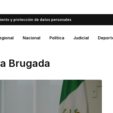
bién informa a Cartagena.
Escríbenos y cuéntanos qué es
iento y protección de datos personales
egional
Nacional
Política
Judicial
Deport
ra Brugada