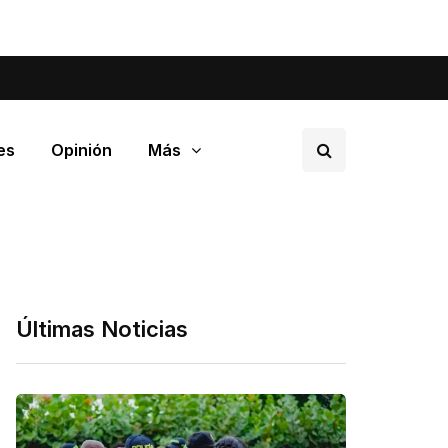
tá pasando en tu barrio.
es
Opinión
Más
Últimas Noticias