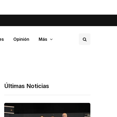
tá pasando en tu barrio.
es
Opinión
Más
Últimas Noticias