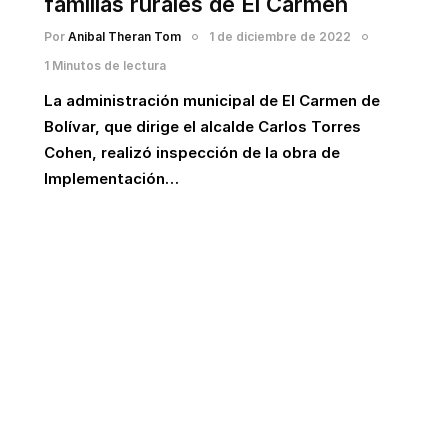
familias rurales de El Carmen
Por
Anibal Theran Tom
1 de diciembre de 2022
1 Minutos de lectura
La administración municipal de El Carmen de
Bolívar, que dirige el alcalde Carlos Torres
Cohen, realizó inspección de la obra de
Implementación…