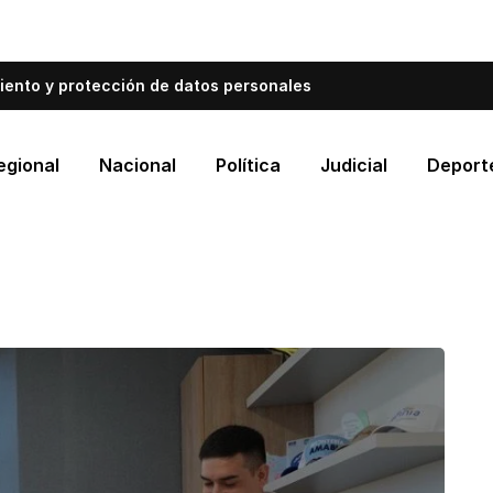
bién informa a Cartagena.
Escríbenos y cuéntanos qué es
iento y protección de datos personales
egional
Nacional
Política
Judicial
Deport