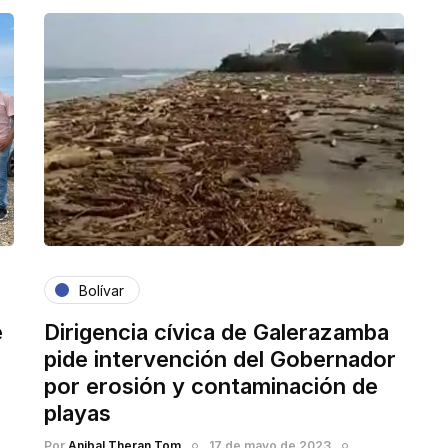
Bolívar
e
Dirigencia cívica de Galerazamba
pide intervención del Gobernador
por erosión y contaminación de
playas
Por
Anibal Theran Tom
17 de mayo de 2023