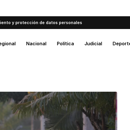
bién informa a Cartagena.
Escríbenos y cuéntanos qué es
iento y protección de datos personales
egional
Nacional
Política
Judicial
Deport