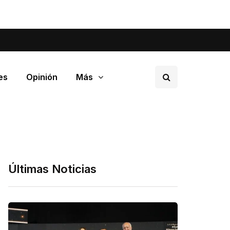
tá pasando en tu barrio.
es
Opinión
Más
Últimas Noticias