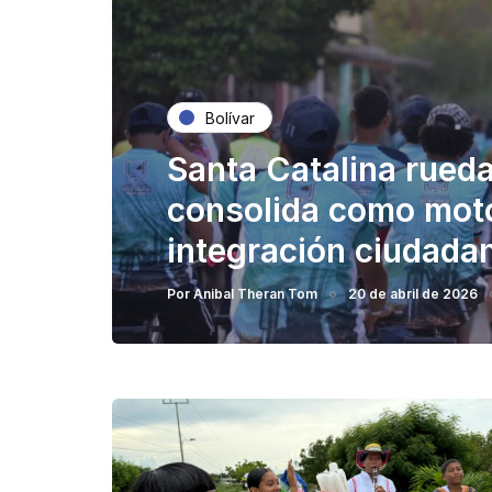
Bolívar
Santa Catalina rueda 
consolida como moto
integración ciudada
Por
Anibal Theran Tom
20 de abril de 2026