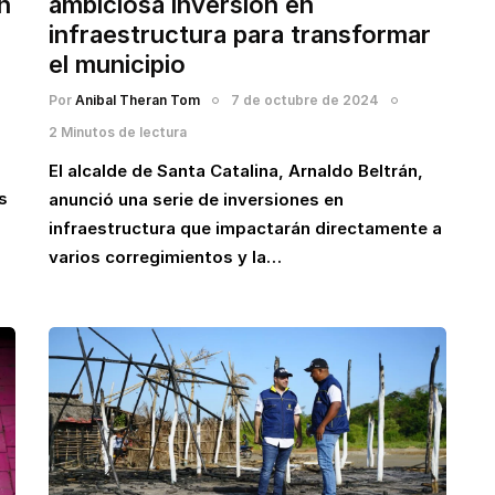
n
ambiciosa inversión en
infraestructura para transformar
el municipio
Por
Anibal Theran Tom
7 de octubre de 2024
2 Minutos de lectura
a
El alcalde de Santa Catalina, Arnaldo Beltrán,
s
anunció una serie de inversiones en
infraestructura que impactarán directamente a
varios corregimientos y la…