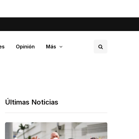
tá pasando en tu barrio.
es
Opinión
Más
Últimas Noticias