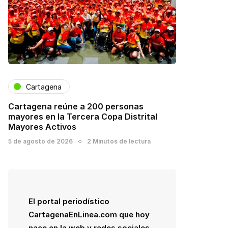
Cartagena
Cartagena reúne a 200 personas
mayores en la Tercera Copa Distrital
Mayores Activos
5 de agosto de 2026
2 Minutos de lectura
El portal periodístico
CartagenaEnLinea.com que hoy
nace en la web y redes sociales