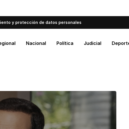
bién informa a Cartagena.
Escríbenos y cuéntanos qué es
iento y protección de datos personales
egional
Nacional
Política
Judicial
Deport