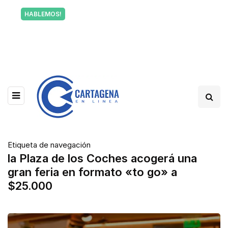
Tu voz también informa a Cartagena.
HABLEMOS!
Escríbenos y cuéntanos qué está pasando en tu
barrio.
Etiqueta de navegación
la Plaza de los Coches acogerá una
gran feria en formato «to go» a
$25.000