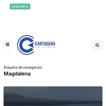
Tu voz también informa a Cartagena.
HABLEMOS!
Escríbenos y cuéntanos qué está pasando en tu
barrio.
Etiqueta de navegación
Magdalena