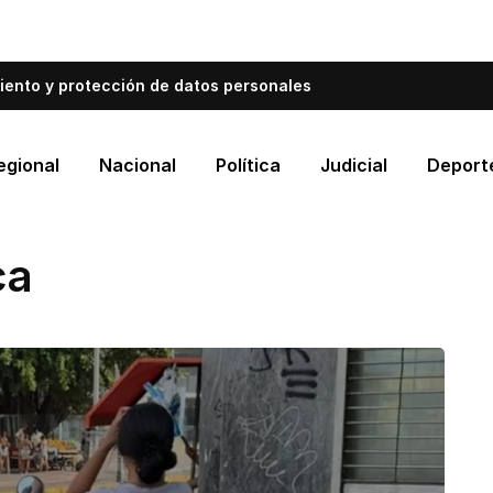
bién informa a Cartagena.
Escríbenos y cuéntanos qué es
iento y protección de datos personales
egional
Nacional
Política
Judicial
Deport
ca