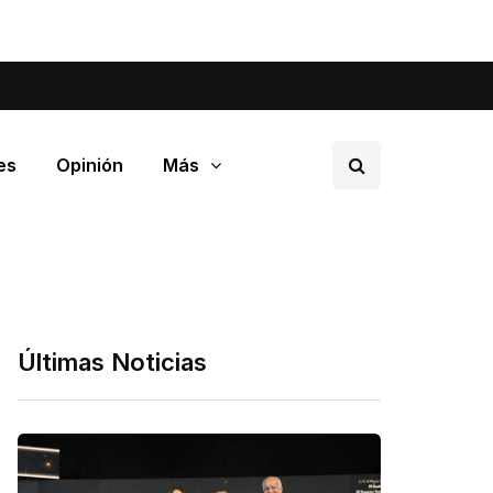
tá pasando en tu barrio.
es
Opinión
Más
Últimas Noticias