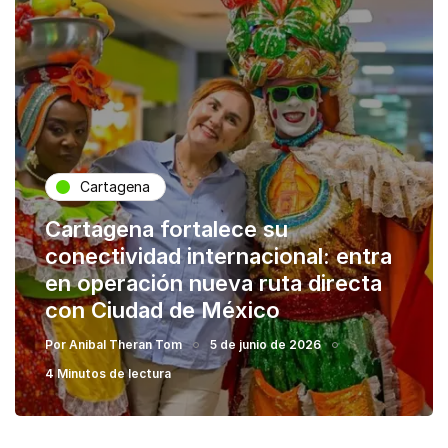
Cartagena
Cartagena fortalece su
conectividad internacional: entra
en operación nueva ruta directa
con Ciudad de México
Por
Anibal Theran Tom
5 de junio de 2026
4 Minutos de lectura