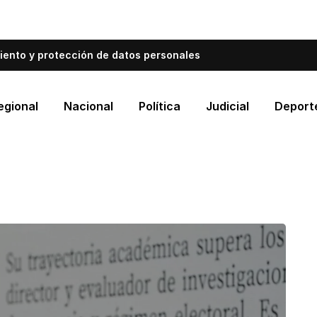
bién informa a Cartagena.
Escríbenos y cuéntanos qué es
iento y protección de datos personales
egional
Nacional
Política
Judicial
Deport