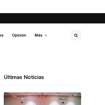
tá pasando en tu barrio.
es
Opinión
Más
Últimas Noticias