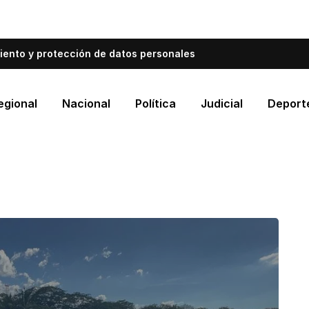
bién informa a Cartagena.
Escríbenos y cuéntanos qué es
iento y protección de datos personales
egional
Nacional
Política
Judicial
Deport