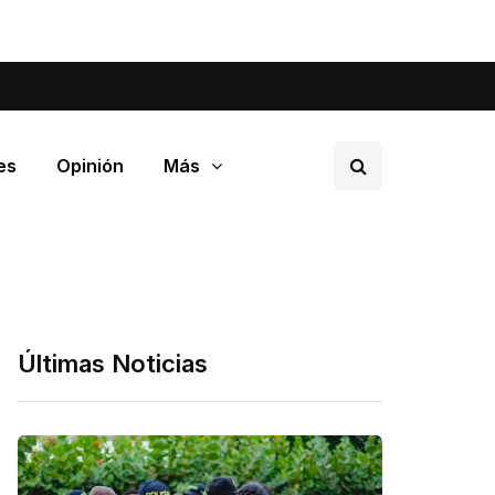
tá pasando en tu barrio.
es
Opinión
Más
Últimas Noticias