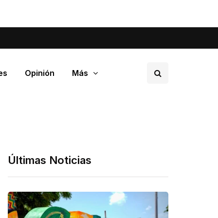
tá pasando en tu barrio.
es
Opinión
Más
Últimas Noticias