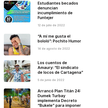
Estudiantes becados
denuncian
incumplimiento de
Funtejer
12 de julio de 2022
“A mí me gusta el
bololó”: Pochito Humor
14 de agosto de 2022
Los cuentos de
Amaury: “El sindicato
de locos de Cartagena”
5 de junio de 2022
Arrancó Plan Titán 24:
Dumek Turbay
implementa Decreto
“Bukele” para imponer