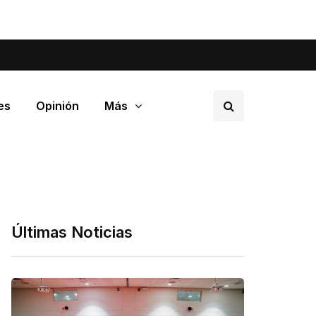
tá pasando en tu barrio.
es
Opinión
Más
Últimas Noticias