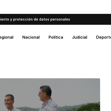
bién informa a Cartagena.
Escríbenos y cuéntanos qué es
iento y protección de datos personales
egional
Nacional
Política
Judicial
Deport