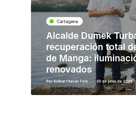
Cartagena
Alcalde Dumek Turba
recuperación total d
de Manga: iluminaci
renovados
Por
Anibal Theran Tom
30 de junio de 2025