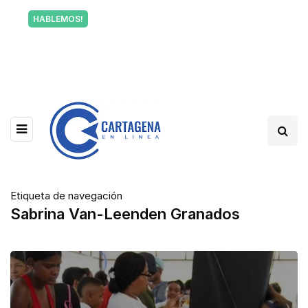
Tu voz también informa a Cartagena.
HABLEMOS!
Escríbenos y cuéntanos qué está pasando en tu
barrio.
Etiqueta de navegación
Sabrina Van-Leenden Granados