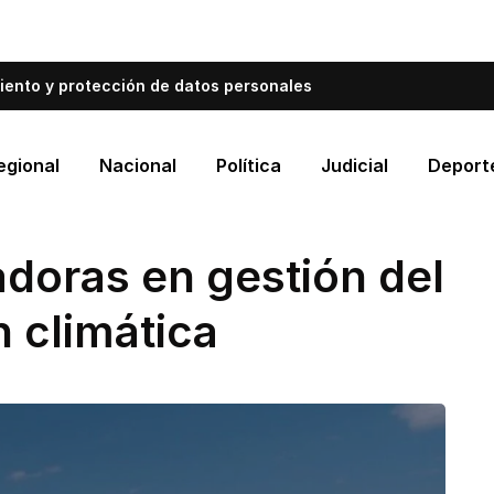
bién informa a Cartagena.
Escríbenos y cuéntanos qué es
iento y protección de datos personales
egional
Nacional
Política
Judicial
Deport
doras en gestión del
 climática