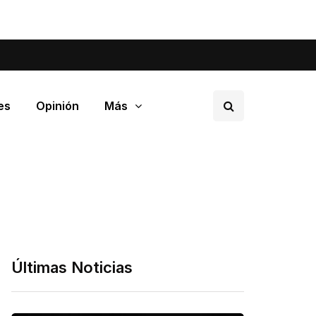
tá pasando en tu barrio.
es
Opinión
Más
Últimas Noticias