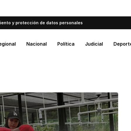
bién informa a Cartagena.
Escríbenos y cuéntanos qué es
iento y protección de datos personales
egional
Nacional
Política
Judicial
Deport