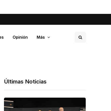
tá pasando en tu barrio.
es
Opinión
Más
Últimas Noticias