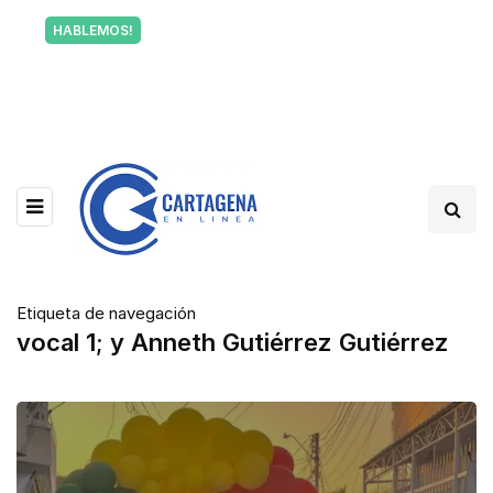
Tu voz también informa a Cartagena.
HABLEMOS!
Escríbenos y cuéntanos qué está pasando en tu
barrio.
Etiqueta de navegación
vocal 1; y Anneth Gutiérrez Gutiérrez