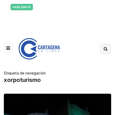
Tu voz también informa a Cartagena.
HABLEMOS!
Escríbenos y cuéntanos qué está pasando en tu
barrio.
Etiqueta de navegación
xorpoturismo