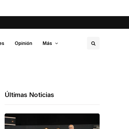
tá pasando en tu barrio.
es
Opinión
Más
Últimas Noticias