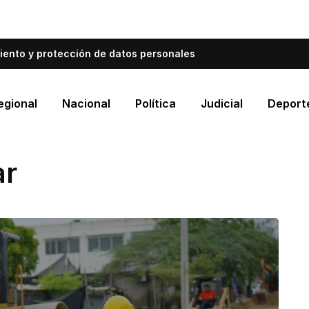
bién informa a Cartagena.
Escríbenos y cuéntanos qué es
iento y protección de datos personales
egional
Nacional
Política
Judicial
Deport
ar