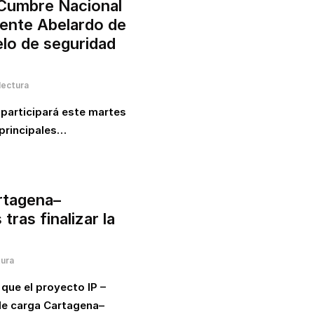
 Cumbre Nacional
dente Abelardo de
elo de seguridad
lectura
participará este martes
 principales…
artagena–
tras finalizar la
tura
 que el proyecto IP –
 de carga Cartagena–