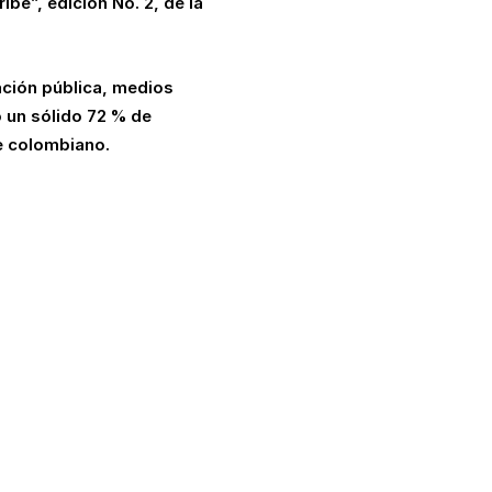
be”, edición No. 2, de la
sación pública, medios
 un sólido 72 % de
e colombiano.