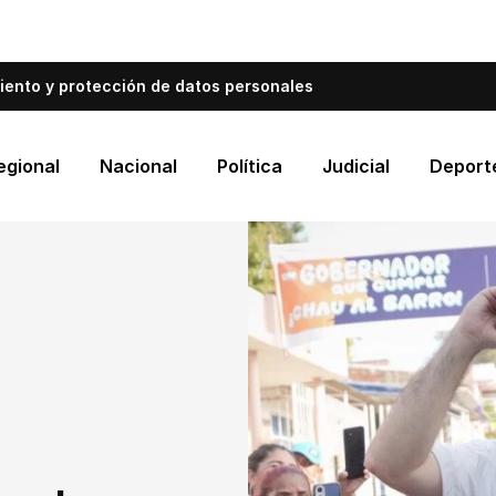
bién informa a Cartagena.
Escríbenos y cuéntanos qué es
iento y protección de datos personales
egional
Nacional
Política
Judicial
Deport