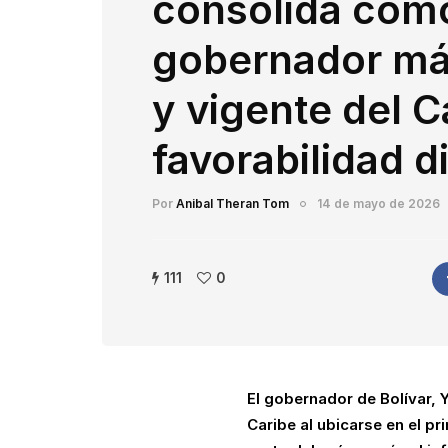
consolida como
gobernador má
y vigente del C
favorabilidad di
Por
Anibal Theran Tom
14 de mayo de 2026
111
0
El gobernador de Bolívar, Y
Caribe al ubicarse en el p