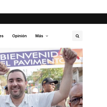
tá pasando en tu barrio.
es
Opinión
Más