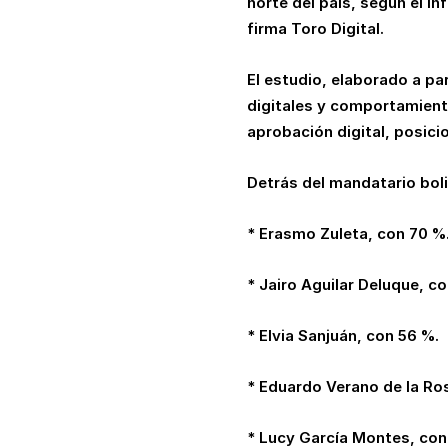
norte del país, según el i
firma Toro Digital.
El estudio, elaborado a pa
digitales y comportamient
aprobación digital, posic
Detrás del mandatario bol
* Erasmo Zuleta, con 70 %
* Jairo Aguilar Deluque, c
* Elvia Sanjuán, con 56 %.
* Eduardo Verano de la Ro
* Lucy García Montes, con