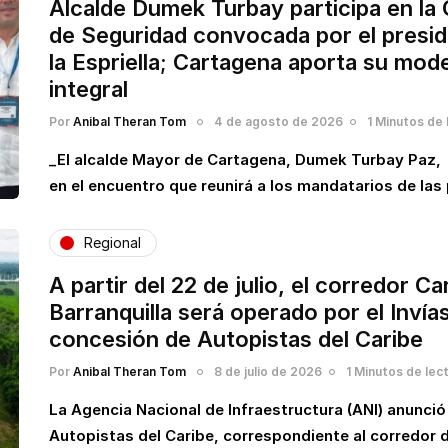
Alcalde Dumek Turbay participa en la
de Seguridad convocada por el presi
la Espriella; Cartagena aporta su mod
integral
Por
Anibal Theran Tom
4 de agosto de 2026
1 Minutos de 
_El alcalde Mayor de Cartagena, Dumek Turbay Paz, 
en el encuentro que reunirá a los mandatarios de las
Regional
A partir del 22 de julio, el corredor C
Barranquilla será operado por el Invías 
concesión de Autopistas del Caribe
Por
Anibal Theran Tom
8 de julio de 2026
1 Minutos de lec
La Agencia Nacional de Infraestructura (ANI) anunció
Autopistas del Caribe, correspondiente al corredor