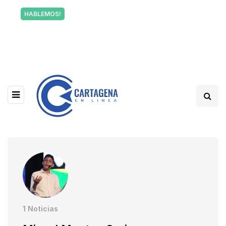
Tu voz también informa a Cartagena.
HABLEMOS!
Escríbenos y cuéntanos qué está pasando en tu
barrio.
1 Noticias