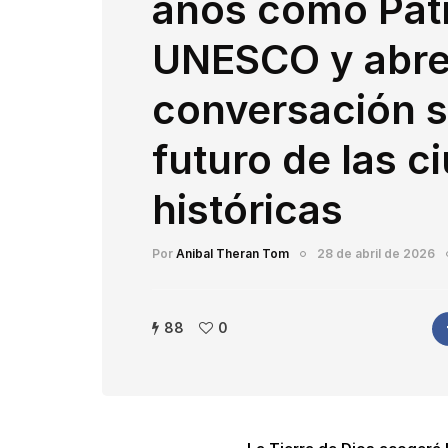
años como Pat
UNESCO y abre
conversación s
futuro de las c
históricas
Por
Anibal Theran Tom
28 de abril de 2026
88
0