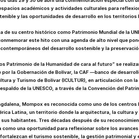
 los días 29 y 30 de abril una conmemoración especial con 
espacios académicos y actividades culturales para reflexion
enible y las oportunidades de desarrollo en los territorios 
ria de su centro histórico como Patrimonio Mundial de la U
nmemorar este hito con una agenda de alto nivel que pone
 contemporáneos del desarrollo sostenible y la preservación
 Patrimonio de la Humanidad de cara al futuro” se realizará
por la Gobernación de Bolívar, la CAF —banco de desarrollo
ltura y Turismo de Bolívar (ICULTUR), en articulación con la 
espaldo de la UNESCO, a través de la Convención del Patri
 Magdalena, Mompox es reconocida como uno de los centros h
ca Latina, un territorio donde la arquitectura, la cultura y
e sus habitantes. Tres décadas después de su reconocimient
 como una oportunidad para reflexionar sobre los avances
ortalezcan el turismo sostenible, la gestión patrimonial y el