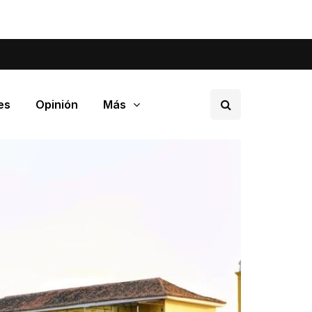
tá pasando en tu barrio.
es
Opinión
Más