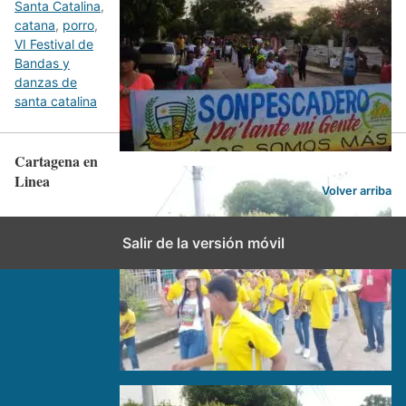
Santa Catalina
,
catana
,
porro
,
VI Festival de
Bandas y
danzas de
santa catalina
Cartagena en
Linea
Volver arriba
Salir de la versión móvil