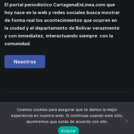
El portal periodístico CartagenaEnLinea.com que
hoy nace en la web y redes sociales busca mostrar
de forma real los acontecimientos que ocurren en
la ciudad y el departamento de Bolívar verazmente
y con inmediatez, interactuando siempre con la
comunidad.
Nosotros
Powered by
Manuel
Usamos cookies para asegurar que te damos la mejor
Cassiani
| Web Designer &
experiencia en nuestra web. Si continúas usando este sitio,
Developer
asumiremos que estás de acuerdo con ello.
Aceptar