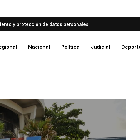
bién informa a Cartagena.
Escríbenos y cuéntanos qué es
iento y protección de datos personales
egional
Nacional
Política
Judicial
Deport