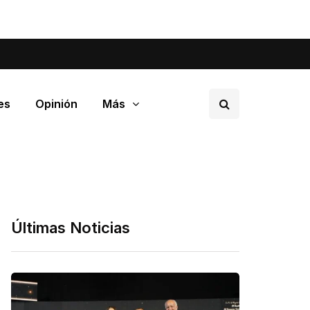
tá pasando en tu barrio.
es
Opinión
Más
Últimas Noticias